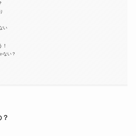
？
り
ない
う！
ゃない？
の？