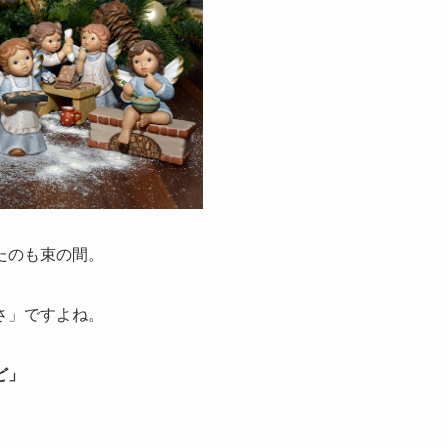
たのも束の間。
さ」ですよね。
ど」